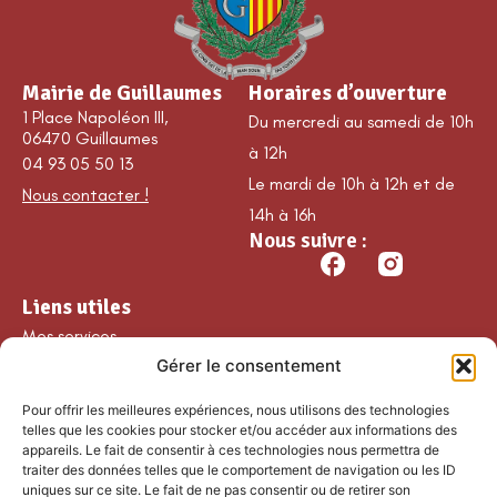
Mairie de Guillaumes
Horaires d’ouverture
1 Place Napoléon III,
Du mercredi au samedi de 10h
06470 Guillaumes
à 12h
04 93 05 50 13
Le mardi de 10h à 12h et de
Nous contacter !
14h à 16h
Nous suivre :
Liens utiles
Mes services
Gérer le consentement
Ma commune
Découvrir Guillaumes
Pour offrir les meilleures expériences, nous utilisons des technologies
Nos loisirs
telles que les cookies pour stocker et/ou accéder aux informations des
appareils. Le fait de consentir à ces technologies nous permettra de
Agenda
traiter des données telles que le comportement de navigation ou les ID
Les temps forts
uniques sur ce site. Le fait de ne pas consentir ou de retirer son