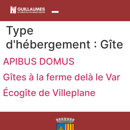
contenu
principal
Type
d'hébergement :
Gîte
APIBUS DOMUS
Gîtes à la ferme delà le Var
Écogîte de Villeplane