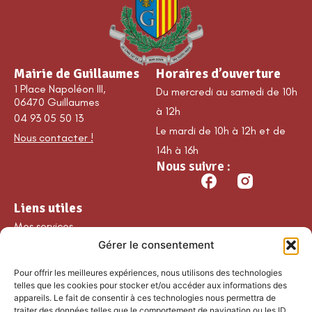
Mairie de Guillaumes
Horaires d’ouverture
1 Place Napoléon III,
Du mercredi au samedi de 10h
06470 Guillaumes
à 12h
04 93 05 50 13
Le mardi de 10h à 12h et de
Nous contacter !
14h à 16h
Nous suivre :
Liens utiles
Mes services
Gérer le consentement
Ma commune
Découvrir Guillaumes
Pour offrir les meilleures expériences, nous utilisons des technologies
Nos loisirs
telles que les cookies pour stocker et/ou accéder aux informations des
appareils. Le fait de consentir à ces technologies nous permettra de
Agenda
traiter des données telles que le comportement de navigation ou les ID