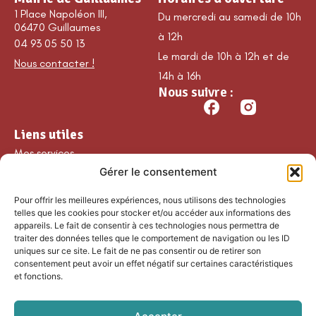
1 Place Napoléon III,
Du mercredi au samedi de 10h
06470 Guillaumes
à 12h
04 93 05 50 13
Le mardi de 10h à 12h et de
Nous contacter !
14h à 16h
Nous suivre :
Liens utiles
Mes services
Gérer le consentement
Ma commune
Découvrir Guillaumes
Pour offrir les meilleures expériences, nous utilisons des technologies
Nos loisirs
telles que les cookies pour stocker et/ou accéder aux informations des
appareils. Le fait de consentir à ces technologies nous permettra de
Agenda
traiter des données telles que le comportement de navigation ou les ID
Les temps forts
uniques sur ce site. Le fait de ne pas consentir ou de retirer son
consentement peut avoir un effet négatif sur certaines caractéristiques
Partenaires et
et fonctions.
associations
Nous rejoindre