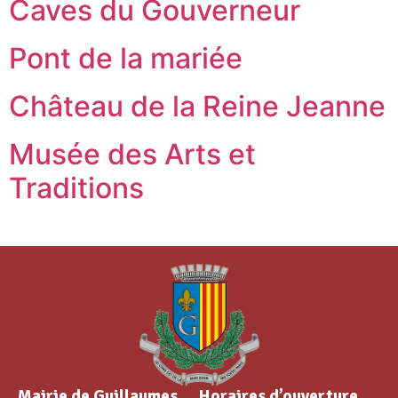
Caves du Gouverneur
Pont de la mariée
Château de la Reine Jeanne
Musée des Arts et
Traditions
Mairie de Guillaumes
Horaires d’ouverture