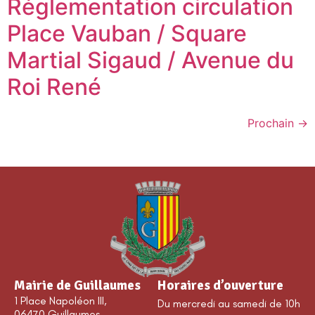
Réglementation circulation
Place Vauban / Square
Martial Sigaud / Avenue du
Roi René
Prochain
→
Mairie de Guillaumes
Horaires d’ouverture
1 Place Napoléon III,
Du mercredi au samedi de 10h
06470 Guillaumes