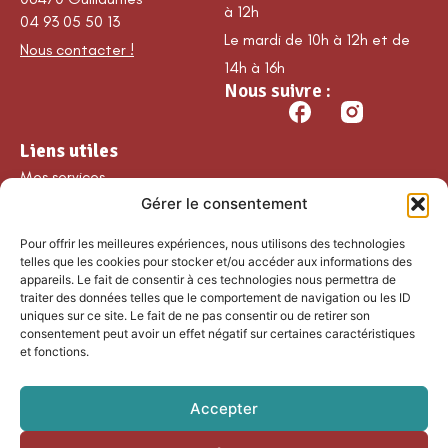
à 12h
04 93 05 50 13
Le mardi de 10h à 12h et de
Nous contacter !
14h à 16h
Nous suivre :
Liens utiles
Mes services
Gérer le consentement
Ma commune
Découvrir Guillaumes
Pour offrir les meilleures expériences, nous utilisons des technologies
Nos loisirs
telles que les cookies pour stocker et/ou accéder aux informations des
appareils. Le fait de consentir à ces technologies nous permettra de
Agenda
traiter des données telles que le comportement de navigation ou les ID
Les temps forts
uniques sur ce site. Le fait de ne pas consentir ou de retirer son
consentement peut avoir un effet négatif sur certaines caractéristiques
Partenaires et
et fonctions.
associations
Nous rejoindre
Accepter