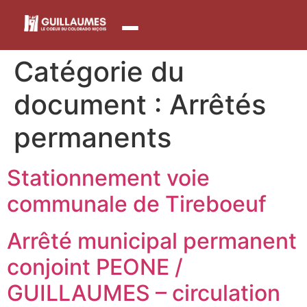
contenu
principal
Catégorie du
document :
Arrêtés
permanents
Stationnement voie
communale de Tireboeuf
Arrêté municipal permanent
conjoint PEONE /
GUILLAUMES – circulation